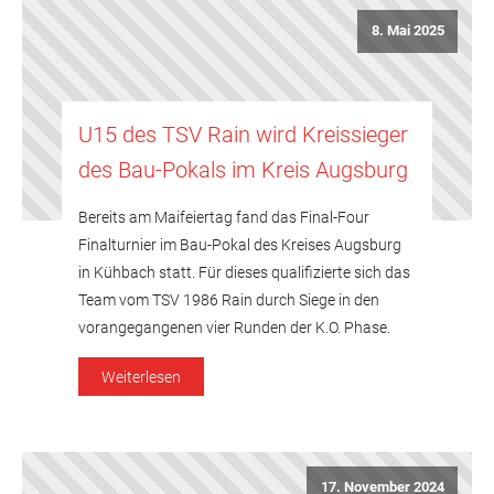
8. Mai 2025
U15 des TSV Rain wird Kreissieger
des Bau-Pokals im Kreis Augsburg
Bereits am Maifeiertag fand das Final-Four
Finalturnier im Bau-Pokal des Kreises Augsburg
in Kühbach statt. Für dieses qualifizierte sich das
Team vom TSV 1986 Rain durch Siege in den
vorangegangenen vier Runden der K.O. Phase.
Ebenfalls für das Endturnier im Kreis Augsburg
Weiterlesen
konnten sich der TSV Gersthofen, der TSV
Bobingen und die Spielgemeinschaft
Kühbach/Schiltberg qualifizieren. […]
17. November 2024