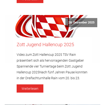
ausgeglichen, wobei beide Mannschaften
versuchten, ins Spiel zu finden und erste Akzente
nach vorne zu […]
28. Dezember 2025
Zott Jugend Hallencup 2025
Video zum Zott Hallencup 2025 TSV Rain
präsentiert sich als hervorragenden Gastgeber
Spannende vier Turniertage beim Zott Jugend
Hallencup 2025Nach fünf Jahren Pause konnten
in der Dreifachturnhalle Rain vom 20. bis 23.
Dezember vier spannende und ereignisreiche
Weiterlesen
Tage für Spieler, Trainer und Zuschauer
stattfinden. Der E1-Jugend des TSV 1896 Rain
war es vorbehalten den Hallenreigen […]