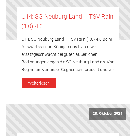
U14: SG Neuburg Land – TSV Rain
(1:0) 4:0
U14: SG Neuburg Land – TSV Rain (1:0) 4:0 Beim
Auswärtsspiel in Königsmoos traten wir
ersatzgeschwächt bei guten äußerlichen
Bedingungen gegen die SG Neuburg Land an. Von
Beginn an war unser Gegner sehr präsent und wir
hatten bereits nach wenigen Minuten das Glück
Weiterlesen
auf unserer Seite als der Pfosten für uns rettete.
Der Gegner schnürte […]
28. Oktober 2024