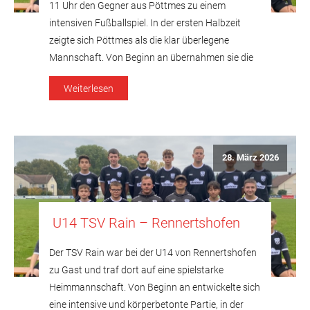
11 Uhr den Gegner aus Pöttmes zu einem
intensiven Fußballspiel. In der ersten Halbzeit
zeigte sich Pöttmes als die klar überlegene
Mannschaft. Von Beginn an übernahmen sie die
Kontrolle über das Spiel geschehen, kombinierten
Weiterlesen
sicher und erspielten sich zahlreiche Torchancen.
Immer wieder tauchten sie gefährlich vor dem […]
28. März 2026
U14 TSV Rain – Rennertshofen
Der TSV Rain war bei der U14 von Rennertshofen
zu Gast und traf dort auf eine spielstarke
Heimmannschaft. Von Beginn an entwickelte sich
eine intensive und körperbetonte Partie, in der