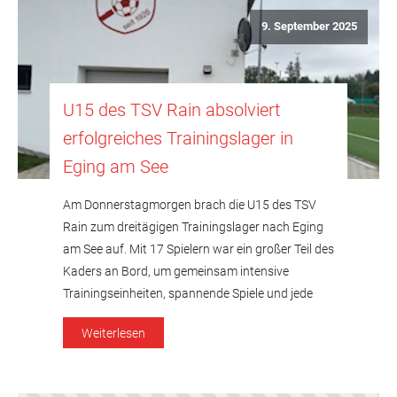
9. September 2025
U15 des TSV Rain absolviert
erfolgreiches Trainingslager in
Eging am See
Am Donnerstagmorgen brach die U15 des TSV
Rain zum dreitägigen Trainingslager nach Eging
am See auf. Mit 17 Spielern war ein großer Teil des
Kaders an Bord, um gemeinsam intensive
Trainingseinheiten, spannende Spiele und jede
Menge Spaß zu erleben. Bereits am
Weiterlesen
Donnerstagnachmittag stand die erste
Trainingseinheit auf dem Programm. Abends ließ
man den Tag entspannt […]