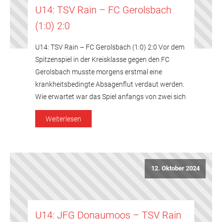
U14: TSV Rain – FC Gerolsbach
(1:0) 2:0
U14: TSV Rain – FC Gerolsbach (1:0) 2:0 Vor dem
Spitzenspiel in der Kreisklasse gegen den FC
Gerolsbach musste morgens erstmal eine
krankheitsbedingte Absagenflut verdaut werden.
Wie erwartet war das Spiel anfangs von zwei sich
neutralisierenden Mannschaften geprägt, die mit
Weiterlesen
großem Respekt voreinander agierten. Von den 3
Torschüssen bis zur 30 Minute konnte keiner
verwertet […]
12. Oktober 2024
U14: JFG Donaumoos – TSV Rain