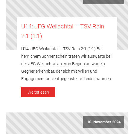
U14: JFG Weilachtal – TSV Rain
2:1 (1:1)
U14: JFG Weilachtal – TSV Rain 2:1 (1:1) Bei
herrlichem Sonnenschein traten wir auswärts bei
der JFG Weilachtal an. Von Beginn an war ein
Gegner erkennbar, der sich mit Willen und
Engagement uns entgegenstellte. Leider nahmen
wir auch unsere unpräzise Spielweise aus dem
Weiterlesen
vorausgegangem Spiel mit, so dass die
Weilachtaler in der 10. Minute gleich […]
10. November 2024