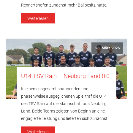
Rennertshofen zunächst mehr Ballbesitz hatte,
während Rain versuchte, defensiv kompakt zu
Weiterlesen
stehen und dagegenzuhalten. Bereits in der 10.
Minute sah Julian Loi (99) vom TSV […]
23. März 2026
U14 TSV Rain – Neuburg Land 0:0
In einem insgesamt spannenden und
phasenweise ausgeglichenen Spiel traf die U14
des TSV Rain auf die Mannschaft aus Neuburg
Land. Beide Teams zeigten von Beginn an eine
engagierte Leistung und lieferten sich zunächst
ein Duell auf Augenhöhe. Die Partie startete
Weiterlesen