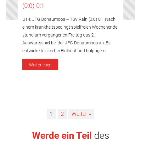
(0:0) 0:1
U14: JFG Donaumoos – TSV Rain (0:0) 0:1 Nach
einem krankheitsbedingt spielfreien Wochenende
stand am vergangenen Freitag das 2.
Auswärtsspiel bei der JFG Donaumoos an. Es
entwickelte sich bei Flutlicht und holprigem
Untergrund ein ausgeglichenes Spiel bei dem auf
Weiterlesen
beiden Seiten die Defensivreihen hervorragende
Arbeit leisteten. Auf Rainer Seite konnten die
wenigen Chancen durch Lukas […]
1
2
Weiter »
Werde ein Teil
des