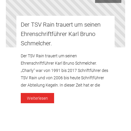
DEHNER Garten-Center, Donauwörther Str. 3-5, Rain
Donauwörther Zeitung - Heilig-Kreuz-Str. 16, Donauwörth
Dr. Matthias Schweininger, Zahnarzt, Donauwörther Straße 20,
Der TSV Rain trauert um seinen
Rain
Ehrenschriftführer Karl Bruno
Schmelcher.
EDEKA Altun, Heiliggeistmühlweg 20, Rain
Eismosena, Eisspezialitäten, Hauptstr. 12, Rain
Der TSV Rain trauert um seinen
Erdgas Schwaben GmbH, Bayerstraße 43, Augsburg
Ehrenschriftführer Karl Bruno Schmelcher.
Erlenbusch Malerbetrieb GmbH, Gemeindewald 3, Thierhaupten
„Charly“ war von 1991 bis 2017 Schriftführer des
ESKA Teppichmarkt GmbH, Gewerbegebiet 1, Kaisheim
TSV Rain und von 2006 bis heute Schriftführer
ESKA Fliesen GmbH, Gewerbegebiet 1, Kaisheim
der Abteilung Kegeln. In dieser Zeit hat er die
Geschicke unseres Vereines maßgeblich
Fahrschule Fränkel, Joh.-Bayer-Str. 24, Rain
Weiterlesen
mitgestaltet. Die großen Baumaßnahmen und die
sportlichen Erfolge in unseren Abteilungen tragen
Gärtnersiedlung Rain GmbH, Neuhofweg 16, Rain
auch seine Handschrift. Ungezählten […]
Gartengestaltung Bauer, Stefanstr. 14, Burgheim-Ortlfing
Gasthof Neuwirt, Rainer Str. 7, Rain-Bayerdilling