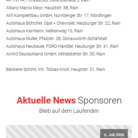
AKTIVITA, Fitnessclub, Ostendstraße 3, Rain
Allianz Marco Mayr, Hauptstr. 38, Rain
Arlt Komplettbau GmbH, Nürnberger Str. 17, Nördlingen
Autohaus Böttcher, Opel + Chevrolet, Neuburger Str. 22, Rain
Autohaus Karmann, Nelkenweg 15, Rain
Autohaus Müller, Pfalzstr. 28, Donauwörth-Schäfstall
Autohaus Neubauer, FORD-Händler, Neuburger Str. 41, Rain
AVIKO Deutschland GmbH, Mittelstetter Str. 30, Rain
Bäckerei Schiml, Inh. Tobias Knoll, Hauptstr. 51, Rain
Baur Optik AG & Co. KG, Hauptstr. 57, Rain
Bissinger Auerquelle, W. Hörmann, Auerweg 1, Bissingen
bos Sport und Werbung GmbH & Co. KG, Alte Bayerdillinger Str. 9,
Aktuelle News
Sponsoren
Rain
Braun Paul, Zimmerei, Bayerdillinger Str. 1, Rain
Bleib auf dem Laufenden
Britzelmeir Mode GmbH, Hauptstr. 2, Rain
Compo GmbH, Rosenweg 2-4, Rain
6. Juli 2026