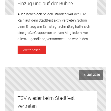
Einzug und auf der Bühne
Auch neben den beiden Ständen war der TSV
Rain auf dem Stadtfest aktiv vertreten. Schon
beim Einzug am Samstagnachmittag hatte sich
eine große Gruppe von aktiven Mitgliedern, vor
allem Jugendliche, versammelt und war in den
roten Farben des Vereins beim Einmarsch durch
Weiterlesen
die Hauptstraße mit dabei. Einen Aktivposten des
TSV stellten zudem auch die drei […]
14. Juli 2026
TSV wieder beim Stadtfest
vertreten