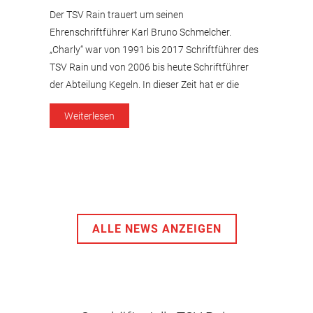
Der TSV Rain trauert um seinen
Ehrenschriftführer Karl Bruno Schmelcher.
„Charly“ war von 1991 bis 2017 Schriftführer des
TSV Rain und von 2006 bis heute Schriftführer
der Abteilung Kegeln. In dieser Zeit hat er die
Geschicke unseres Vereines maßgeblich
Weiterlesen
mitgestaltet. Die großen Baumaßnahmen und die
sportlichen Erfolge in unseren Abteilungen tragen
auch seine Handschrift. Ungezählten […]
ALLE NEWS ANZEIGEN