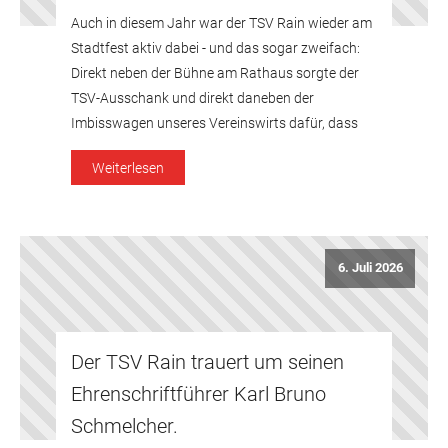
Auch in diesem Jahr war der TSV Rain wieder am
Stadtfest aktiv dabei - und das sogar zweifach:
Direkt neben der Bühne am Rathaus sorgte der
TSV-Ausschank und direkt daneben der
Imbisswagen unseres Vereinswirts dafür, dass
die Feierlustigen nicht hungrig und durstig blieben
Weiterlesen
- dank des tollen Engagements vieler Mitglieder
aus allen Abteilungen wurde diese […]
6. Juli 2026
Der TSV Rain trauert um seinen
Ehrenschriftführer Karl Bruno
Schmelcher.