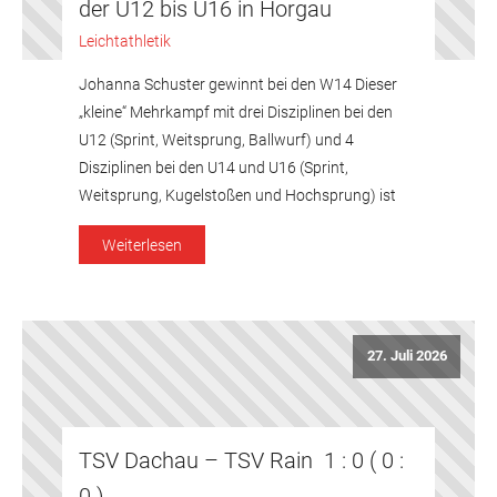
der U12 bis U16 in Horgau
Leichtathletik
Johanna Schuster gewinnt bei den W14 Dieser
„kleine“ Mehrkampf mit drei Disziplinen bei den
U12 (Sprint, Weitsprung, Ballwurf) und 4
Disziplinen bei den U14 und U16 (Sprint,
Weitsprung, Kugelstoßen und Hochsprung) ist
der erste Einstieg für die jüngeren Athleten in den
Weiterlesen
klassischen Mehrkampf. Bei den wU12 Ida
Fischer. Ida Fischer konnte sich über
Bestleistungen im […]
27. Juli 2026
TSV Dachau – TSV Rain 1 : 0 ( 0 :
0 )