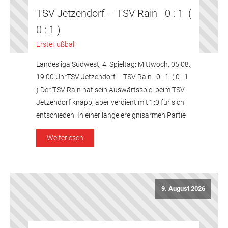
TSV Jetzendorf – TSV Rain 0 : 1 (
0 : 1 )
Erste
Fußball
Landesliga Südwest, 4. Spieltag: Mittwoch, 05.08.,
19:00 UhrTSV Jetzendorf – TSV Rain 0 : 1 ( 0 : 1
) Der TSV Rain hat sein Auswärtsspiel beim TSV
Jetzendorf knapp, aber verdient mit 1:0 für sich
entschieden. In einer lange ereignisarmen Partie
nutzten die Blumenstädter einen Strafstoß in der
Weiterlesen
Nachspielzeit der ersten Hälfte zur Führung […]
9. August 2026