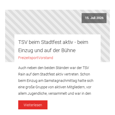
15. Juli 2026
TSV beim Stadtfest aktiv - beim
Einzug und auf der Bühne
Freizeitsport
Vorstand
Auch neben den beiden Ständen war der TSV
Rain auf dem Stadtfest aktiv vertreten. Schon
beim Einzug am Samstagnachmittag hatte sich
eine große Gruppe von aktiven Mitgliedern, vor
allem Jugendliche, versammelt und war in den
roten Farben des Vereins beim Einmarsch durch
Weiterlesen
die Hauptstraße mit dabei. Einen Aktivposten des
TSV stellten zudem auch die drei […]