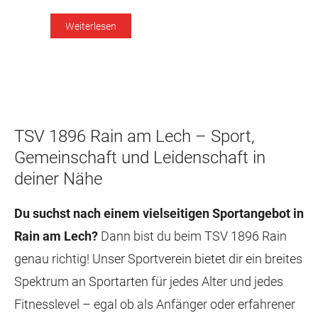
den SV Cosmos Aystetten begnügen. Die
Weiterlesen
Blumenstädter sahen lange wie der sichere […]
TSV 1896 Rain am Lech – Sport,
Gemeinschaft und Leidenschaft in
deiner Nähe
Du suchst nach einem vielseitigen Sportangebot in
Rain am Lech?
Dann bist du beim TSV 1896 Rain
genau richtig! Unser Sportverein bietet dir ein breites
Spektrum an Sportarten für jedes Alter und jedes
Fitnesslevel – egal ob als Anfänger oder erfahrener