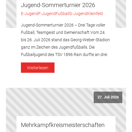
Jugend-Sommerturnier 2026
E-Jugend
F-Jugend
Fußball
G-Jugend
Kleinfeld
Jugend-Sommerturnier 2026 – Drei Tage voller
Fußball, Teamgeist und Gemeinschaft Vom 24.
bis 26. Juli 2026 stand das Georg-Weber-Stadion
ganz im Zeichen des Jugendfußballs. Die
Fußballjugend des TSV 1896 Rain durfte an drei
Turniertagen zahlreiche
Weiterlesen
Nachwuchsmannschaften begrüßen und
gemeinsam mit Kindern, Eltern, Trainern und
vielen Helfern ein rundum gelungenes
Turnierwochenende erleben. Freitag – G-Jugend
27. Juli 2026
und […]
Mehrkampfkreismeisterschaften