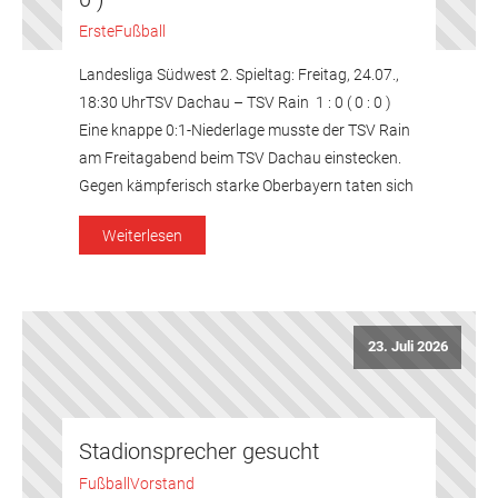
Erste
Fußball
Landesliga Südwest 2. Spieltag: Freitag, 24.07.,
18:30 UhrTSV Dachau – TSV Rain 1 : 0 ( 0 : 0 )
Eine knappe 0:1-Niederlage musste der TSV Rain
am Freitagabend beim TSV Dachau einstecken.
Gegen kämpferisch starke Oberbayern taten sich
die Blumenstädter über weite Strecken schwer
Weiterlesen
und erwischten einen gebrauchten Tag. Am Ende
reichte den Hausherren […]
23. Juli 2026
Stadionsprecher gesucht
Fußball
Vorstand