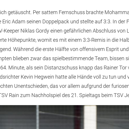
 sich getäuscht. Per sattem Fernschuss brachte Mohammad 
 Eric Adam seinen Doppelpack und stellte auf 3:3. In der
V-Keeper Niklas Gordy einen gefährlichen Abschluss von 
rte Höhepunkte, womit es mit einem 3:3-Remis in die Halb
end. Während die erste Hälfte von offensivem Esprit und 
mpten blieben zwar das spielbestimmende Team, bissen sic
. Minute, als sein Distanzschuss knapp das Rainer Tor ver
hter Kevin Hegwein hatte alle Hände voll zu tun und ver
chten Unentschieden, das vor allem aufgrund der furiosen
TSV Rain zum Nachholspiel des 21. Spieltags beim TSV Jet