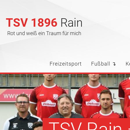
TSV 1896
Rain
Rot und weiß ein Traum für mich
Freizeitsport
Fußball ↴
K
TSV Rain –