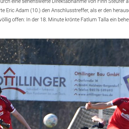
durch eine sehenswerte Direktabnahme von Finn Steurer au
e Eric Adam (10.) den Anschlusstreffer, als er den her
llig offen: In der 18. Minute krönte Fatlum Talla ein be