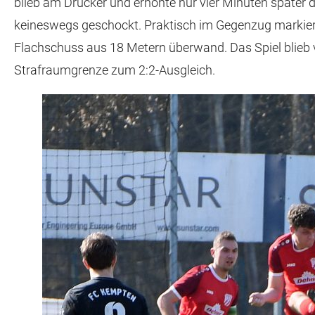
blieb am Drücker und erhöhte nur vier Minuten später 
keineswegs geschockt. Praktisch im Gegenzug markiert
Flachschuss aus 18 Metern überwand. Das Spiel blieb vö
Strafraumgrenze zum 2:2-Ausgleich.