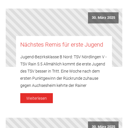
30. März 2025
Nächstes Remis für erste Jugend
Jugend-Bezirksklasse B Nord: TSV Nördlingen V -
TSV Rain 5:5 Allmählich kommt die erste Jugend
des TSV besser in Tritt. Eine Woche nach dem
ersten Punktgewinn der Rückrunde zuhause
gegen Auchsesheim kehrte der Rainer
Nachwuchs nun auch mit einem Remis vom
Weiterlesen
Gastspiel in Nördlingen zurück - und das, obwohl
er in dieser Partie ohne Spitzenspieler […]
30. März 2025