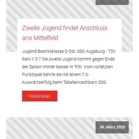
Zweite Jugend findet Anschluss
ans Mittelfeld
Jugend-Bezirksklasse D Ost: SSG Augsburg - TSV
Rain II 3:7 Die zweite Jugend kommt gegen Ende
der Saison immer besser in Tritt. Vom vorletzten
Punktspiel kehrte sie mit einem 7:3-
Auswärtserfolg beim Tabellennachbarn SSG
Augsburg zurück. Wieder ergänzten mit Jakob
Weiterlesen
Sommer und David Schuster zwei Spieler der
dritten Jugend das Team, weil Thomas Jurisch
für die […]
30. März 2025