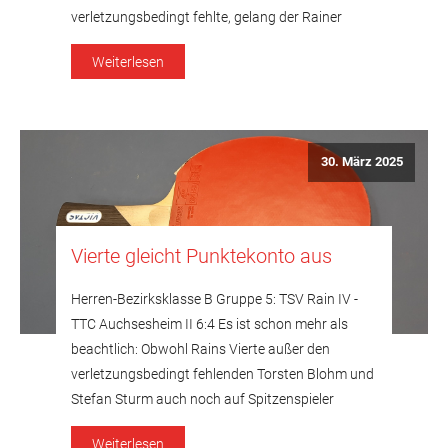
verletzungsbedingt fehlte, gelang der Rainer
Dritten beim Tabellenzweiten TSV Nördlingen III
Weiterlesen
ein Auswärtssieg. Die Gäste vom Lech bleiben
damit zwar weiterhin auf Platz sechs, glichen ihr
Punktekonto mit nunmehr […]
30. März 2025
Vierte gleicht Punktekonto aus
Herren-Bezirksklasse B Gruppe 5: TSV Rain IV -
TTC Auchsesheim II 6:4 Es ist schon mehr als
beachtlich: Obwohl Rains Vierte außer den
verletzungsbedingt fehlenden Torsten Blohm und
Stefan Sturm auch noch auf Spitzenspieler
Martin Reisner verzichten musste, der gleichzeitig
Weiterlesen