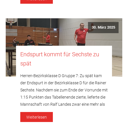
in der Dritten aushalf, gelang dem Team ein
knapper Heimsieg über die Zweite des TTC […]
30. März 2025
Endspurt kommt für Sechste zu
spät
Herren-Bezirksklasse D Gruppe 7: Zu spät kam
der Endspurt in der Bezirksklasse D für die Rainer
Sechste. Nachdem sie zum Ende der Vorrunde mit
1:15 Punkten das Tabellenende zierte, lieferte die
Mannschaft von Ralf Landes zwar eine mehr als
ordentliche Rückrunde mit 8:8 Punkten ab, am
Weiterlesen
Ende reichte das aber nicht mehr, um noch auf […]