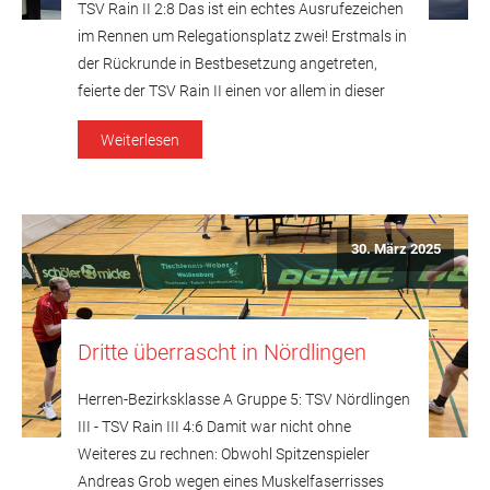
TSV Rain II 2:8 Das ist ein echtes Ausrufezeichen
im Rennen um Relegationsplatz zwei! Erstmals in
der Rückrunde in Bestbesetzung angetreten,
feierte der TSV Rain II einen vor allem in dieser
Höhe vorher nie erwarteten 8:2-Erfolg beim
Weiterlesen
Tabellennachbarn Post SV Augsburg III, dessen
Aussichten mit vier Punkten Rückstand bei […]
30. März 2025
Dritte überrascht in Nördlingen
Herren-Bezirksklasse A Gruppe 5: TSV Nördlingen
III - TSV Rain III 4:6 Damit war nicht ohne
Weiteres zu rechnen: Obwohl Spitzenspieler
Andreas Grob wegen eines Muskelfaserrisses