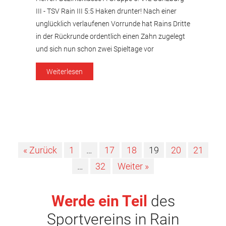
III - TSV Rain III 5:5 Haken drunter! Nach einer
unglücklich verlaufenen Vorrunde hat Rains Dritte
in der Rückrunde ordentlich einen Zahn zugelegt
und sich nun schon zwei Spieltage vor
Saisonende den Klassenerhalt endgültig
Weiterlesen
gesichert. Bis es beim VfL Günzburg III soweit
war, mussten die Blumenstädter gegen den
Tabellenvorletzten […]
« Zurück
1
…
17
18
19
20
21
…
32
Weiter »
Werde ein Teil
des
Sportvereins in Rain