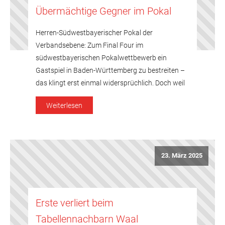
Übermächtige Gegner im Pokal
Herren-Südwestbayerischer Pokal der
Verbandsebene: Zum Final Four im
südwestbayerischen Pokalwettbewerb ein
Gastspiel in Baden-Württemberg zu bestreiten –
das klingt erst einmal widersprüchlich. Doch weil
der TV Erolzheim (Kreis Biberach) dem
Weiterlesen
Bayerischen Tischtennis-Verband angehört und
sich als Ausrichter des Finalturniers im
Verbandsbereich Südwest zur Verfügung stellte,
gaben sich am Sonntag die Bezirkspokal-Sieger
23. März 2025
der Damen und Herren […]
Erste verliert beim
Tabellennachbarn Waal