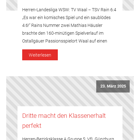
Herren-Landesliga WSW: TV Waal – TSV Rain 6:4
„Es war ein komisches Spiel und ein saublödes
4:6!“ Rains Nummer zwei Mathias Häusler
brachte den 160-minütigen Spielverlauf im
Ostallgäuer Passionsspielort Waal auf einen
kurzen und bündigen Nenner. In der Tat: Den
Weiterlesen
Heimsieg gegen Günzburg ausgenommen,
kassierten die Rainer nun bereits die dritte knappe
Niederlage in Serie […]
23. März 2025
Dritte macht den Klassenerhalt
perfekt
Herren-Bezirksklasse A Gruppe 5: VfL Günzburg