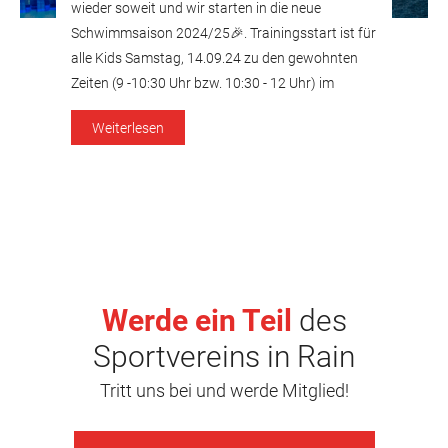
wieder soweit und wir starten in die neue
Schwimmsaison 2024/25🎉. Trainingsstart ist für
alle Kids Samstag, 14.09.24 zu den gewohnten
Zeiten (9 -10:30 Uhr bzw. 10:30 - 12 Uhr) im
Hallenbad in Rain. Bitte denkt dran, 15min. vor
Weiterlesen
Trainingsbeginn da zu sein, damit wir pünktlich
anfangen können. […]
Werde ein Teil
des
Sportvereins in Rain
Tritt uns bei und werde Mitglied!