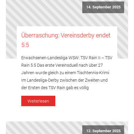
14. September 2025
Überraschung: Vereinsderby endet
5:5
Erwachsenen-Landesliga WSW: TSV Rain II – TSV
Rain 5:5 Das erste Vereinsduell nach über 27
Jahren wurde gleich zu einem Tischtennis-Krimi:
Im Landesliga-Derby zwischen der Zweiten und
der Ersten des TSV Rain gab es völlig
überraschend keinen Sieger. Mit großem Ehrgeiz
Weiterlesen
und völlig ohne Druck erarbeitete sich die Zweite
nach dem ersten Einzeldurchgang sogar eine […]
12. September 2025