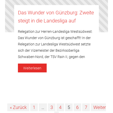
Das Wunder von Günzburg: Zweite
steigt in die Landesliga auf
Relegation zur Herren-Landesliga Westsüdwest:
Das Wunder von Günzburg ist geschafft! In der
Relegation zur Landesliga Westsüdwest setzte
sich der Vizemeister der Bezirksoberliga
Schwaben-Nord, der TSV Rain II, gegen den
Südvertreter TTF Günztal und den Drittletzten der
Weiterlesen
Landesliga, den gastgebenden VfL Günzburg,
durch und wird damit in der kommenden Saison
gemeinsam mit der eigenen Ersten antreten. […]
« Zurück
1
…
3
4
5
6
7
Weiter