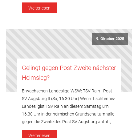
beim Mitaufsteiger SV Steinheim beschreibt in
Weiterlesen
Wirklichkeit die Situation, mit der das Team aus
der Blumenstadt nach dem vollkommen
überraschenden Aufstieg von Anfang […]
9. Oktober 2025
Gelingt gegen Post-Zweite nächster
Heimsieg?
Erwachsenen-Landesliga WSW: TSV Rain - Post
SV Augsburg II (Sa, 16.30 Uhr) Wenn Tischtennis-
Landesligist TSV Rain an diesem Samstag um
16.30 Uhr in der heimischen Grundschulturnhalle
gegen die Zweite des Post SV Augsburg antritt,
scheinen die Rollen klar verteilt zu sein: Die
Weiterlesen
Gastgeber haben sich mit einem Sieg und zwei