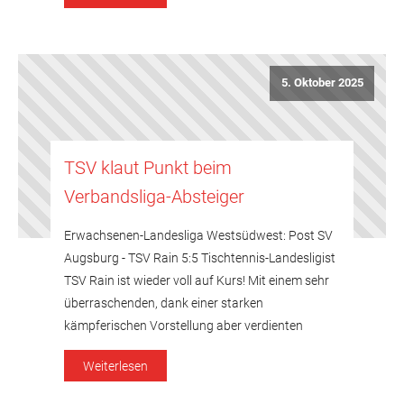
Unentschieden im Vorderfeld der Tabelle […]
5. Oktober 2025
TSV klaut Punkt beim
Verbandsliga-Absteiger
Erwachsenen-Landesliga Westsüdwest: Post SV
Augsburg - TSV Rain 5:5 Tischtennis-Landesligist
TSV Rain ist wieder voll auf Kurs! Mit einem sehr
überraschenden, dank einer starken
kämpferischen Vorstellung aber verdienten
Punktgewinn beim favorisierten Verbandsliga-
Weiterlesen
Absteiger Post SV Augsburg bleiben die
Blumenstädter auch nach drei Spieltagen