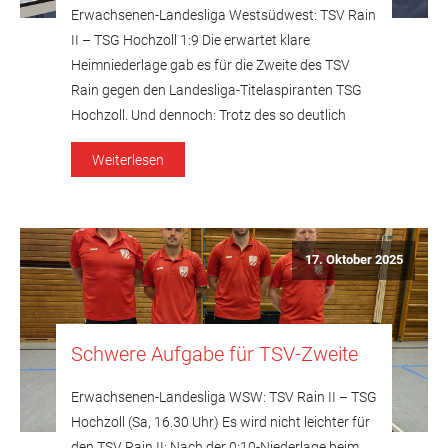
Erwachsenen-Landesliga Westsüdwest: TSV Rain
II – TSG Hochzoll 1:9 Die erwartet klare
Heimniederlage gab es für die Zweite des TSV
Rain gegen den Landesliga-Titelaspiranten TSG
Hochzoll. Und dennoch: Trotz des so deutlich
wirkenden 1:9 schlichen die Akteure des
Weiterlesen
Gastgebers keineswegs mit hängenden Köpfen
aus der Halle, hatten sie doch dem in
Bestbesetzung angetretenen Quartett aus […]
17. Oktober 2025
Schwere Aufgabe für TSV-Zweite
Erwachsenen-Landesliga WSW: TSV Rain II – TSG
Hochzoll (Sa, 16.30 Uhr) Es wird nicht leichter für
den TSV Rain II: Nach der 0:10-Niederlage beim