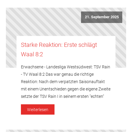
weiterhin ungeschlagen. Dabei begann die Partie
gegen die in Bestbesetzung angetretenen
21. September 2025
Fuggerstädter alles […]
Starke Reaktion: Erste schlägt
Waal 8:2
Erwachsene - Landesliga Westsüdwest: TSV Rain
- TV Waal 8:2 Das war genau die richtige
Reaktion: Nach dem verpatzten Saisonauftakt
mit einem Unentschieden gegen die eigene Zweite
setzte der TSV Rain I in seinem ersten "echten"
Heimspiel gegen den TV Waal ein wichtiges
Weiterlesen
Zeichen und gewann die Partie souverän mit 8:2.
Besonders erfreulich aus Sicht […]