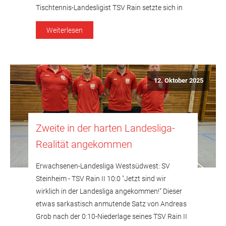
Tischtennis-Landesligist TSV Rain setzte sich in
eigener Halle gegen den Post SV Augsburg II mit
Weiterlesen
6:4 durch und verbesserte sein Punktekonto
damit auf 6:2 Zähler. Ausschlaggebend für den […]
12. Oktober 2025
Zweite in der harten Landesliga-
Realität angekommen
Erwachsenen-Landesliga Westsüdwest: SV
Steinheim - TSV Rain II 10:0 "Jetzt sind wir
wirklich in der Landesliga angekommen!" Dieser
etwas sarkastisch anmutende Satz von Andreas
Grob nach der 0:10-Niederlage seines TSV Rain II