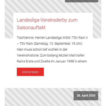
Landesliga-Vereinsderby zum
Saisonauftakt
Tischtennis: Herren-Landesliga WSW: TSV Rain II
– TSV Rain (Samstag, 13. September, 19 Uhr)
Man muss schon tief wühlen in der
Vereinshistorie: Zum bislang letzten Mal trafen
Rains Erste und Zweite im Januar 1998 in einem
Punktspiel in der damaligen Bezirksliga Nord
Weiterlesen
(heute Bezirksoberliga) aufeinander – 9:4
gewann die Erste das Duell und wurde in […]
28. April 2025