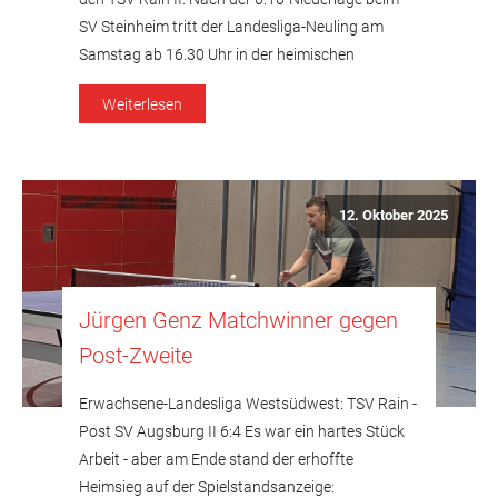
SV Steinheim tritt der Landesliga-Neuling am
Samstag ab 16.30 Uhr in der heimischen
Grundschulturnhalle gegen einen der Favoriten
Weiterlesen
auf den Meistertitel, die TSG Hochzoll, an. Die
Gäste aus Augsburg mit dem […]
12. Oktober 2025
Jürgen Genz Matchwinner gegen
Post-Zweite
Erwachsene-Landesliga Westsüdwest: TSV Rain -
Post SV Augsburg II 6:4 Es war ein hartes Stück
Arbeit - aber am Ende stand der erhoffte
Heimsieg auf der Spielstandsanzeige: