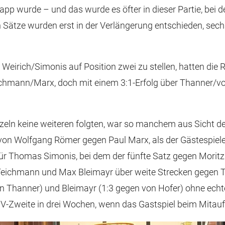
pp wurde – und das wurde es öfter in dieser Partie, bei d
n Sätze wurden erst in der Verlängerung entschieden, sec
Weirich/Simonis auf Position zwei zu stellen, hatten die R
mann/Marx, doch mit einem 3:1-Erfolg über Thanner/von H
nzeln keine weiteren folgten, war so manchem aus Sicht 
von Wolfgang Römer gegen Paul Marx, als der Gästespieler
ür Thomas Simonis, bei dem der fünfte Satz gegen Moritz
 Teichmann und Max Bleimayr über weite Strecken gegen 
n Thanner) und Bleimayr (1:3 gegen von Hofer) ohne ech
SV-Zweite in drei Wochen, wenn das Gastspiel beim Mitauf