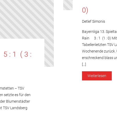
0)
Detlef Simonis
Bayernliga 13. Spiel
Rain 3 : 1 (1 : 0) Mit
Tabellenletzten TSV 
Wochenende zurück. Ü
 : 1 ( 3 :
erschreckend blass un
[…]
Weiterlesen
imstetten – TSV
en setzte es für den
d der Blumenstädter
cht TSV Landsberg