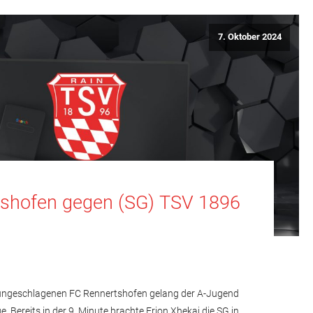
7. Oktober 2024
shofen gegen (SG) TSV 1896
 ungeschlagenen FC Rennertshofen gelang der A-Jugend
ge. Bereits in der 9. Minute brachte Erjon Xhekaj die SG in