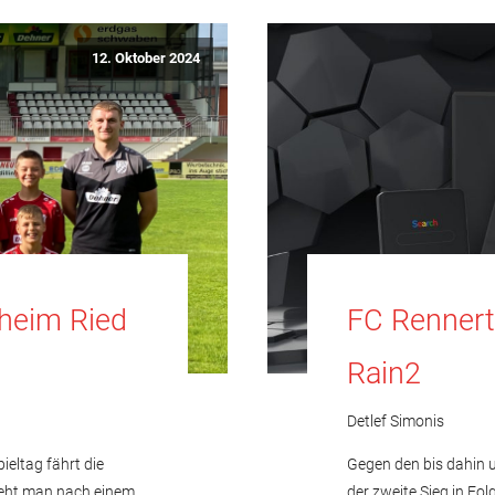
12. Oktober 2024
heim Ried
FC Rennert
Rain2
Detlef Simonis
ieltag fährt die
Gegen den bis dahin
 geht man nach einem
der zweite Sieg in Fol