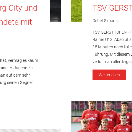
g City und
TSV GERST
endete mit
Detlef Simonis
TSV GERSTHOFEN - TSV
.
Rainer U13. Absolut 
18 Minuten nach tolle
Führung. Mit diesem 
 hat, vermag es kaum
verlor man allerding
Rainer A-Jugend zu
Weiterlesen
 man auf dem sehr
urg seinen Gegner.