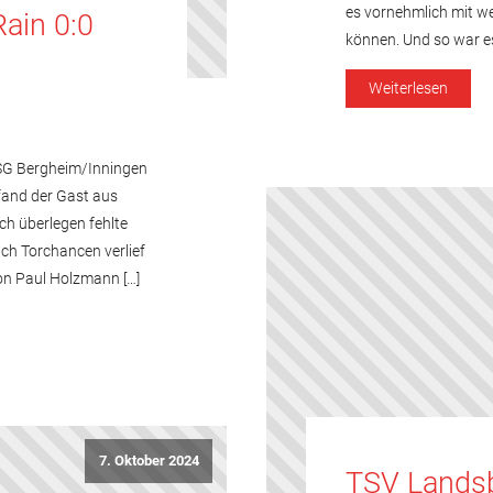
es vornehmlich mit we
ain 0:0
können. Und so war es
Weiterlesen
SG Bergheim/Inningen
 fand der Gast aus
sch überlegen fehlte
ch Torchancen verlief
von Paul Holzmann […]
7. Oktober 2024
TSV Landsb