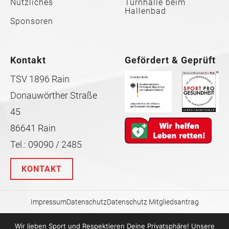
Nützliches
Turnhalle beim
Hallenbad
Sponsoren
Kontakt
Gefördert & Geprüft
TSV 1896 Rain
Donauwörther Straße
45
86641 Rain
Tel.: 09090 / 2485
KONTAKT
Impressum
Datenschutz
Datenschutz Mitgliedsantrag
Wir lieben Sport und Respektieren Deine Privatsphäre! Unsere