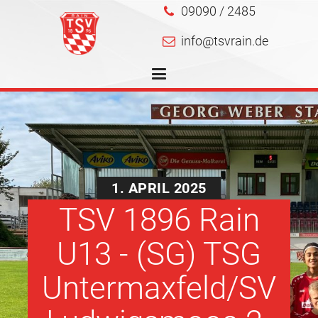
09090 / 2485
info@tsvrain.de
1. APRIL 2025
TSV 1896 Rain
U13 - (SG) TSG
Untermaxfeld/SV