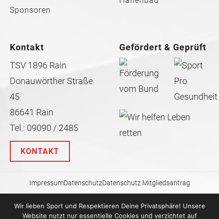
Hallenbad
Sponsoren
Kontakt
Gefördert & Geprüft
TSV 1896 Rain
Donauwörther Straße
45
86641 Rain
Tel.: 09090 / 2485
KONTAKT
Impressum
Datenschutz
Datenschutz Mitgliedsantrag
Wir lieben Sport und Respektieren Deine Privatsphäre! Unsere
Website nutzt nur essentielle Cookies und verzichtet auf