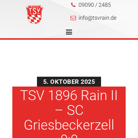
09090 / 2485
info@tsvrain.de
5. OKTOBER 2025
TSV 1896 Rain II
– SC
Griesbeckerzell