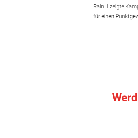
Rain II zeigte Ka
für einen Punktgew
Werde