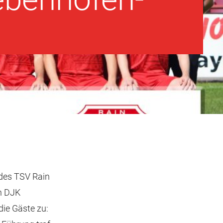
 des TSV Rain
en DJK
die Gäste zu: