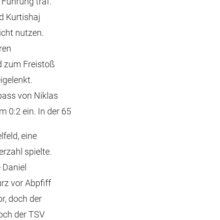
 Führung traf.
d Kurtishaj
icht nutzen.
ren
d zum Freistoß
igelenkt.
pass von Niklas
m 0:2 ein. In der 65
feld, eine
zahl spielte.
e Daniel
z vor Abpfiff
or, doch der
doch der TSV