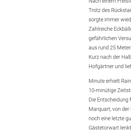
Nach einem Freistoß
Trotz des Rückstan
sorgte immer wiede
Zahlreiche Eckbäll
gefährlichen Vers
aus rund 25 Meter
Kurz nach der Hal
Hofgärtner und lief
Minute erhielt Rain
10-minütige Zeits
Die Entscheidung fi
Marquart, von der
noch eine letzte g
Gästetorwart lenkt