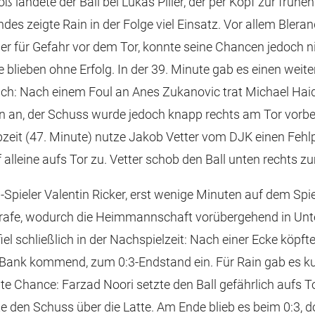
 landete der Ball bei Lukas Piller, der per Kopf zur frühen
des zeigte Rain in der Folge viel Einsatz. Vor allem Bleran
r für Gefahr vor dem Tor, konnte seine Chancen jedoch n
e blieben ohne Erfolg. In der 39. Minute gab es einen weite
uch: Nach einem Foul an Anes Zukanovic trat Michael Hai
n an, der Schuss wurde jedoch knapp rechts am Tor vorbe
bzeit (47. Minute) nutze Jakob Vetter vom DJK einen Fehl
 alleine aufs Tor zu. Vetter schob den Ball unten rechts zu
-Spieler Valentin Ricker, erst wenige Minuten auf dem Spiel
trafe, wodurch die Heimmannschaft vorübergehend in Unter
el schließlich in der Nachspielzeit: Nach einer Ecke köpft
 Bank kommend, zum 0:3-Endstand ein. Für Rain gab es kur
ute Chance: Farzad Noori setzte den Ball gefährlich aufs T
e den Schuss über die Latte. Am Ende blieb es beim 0:3, 