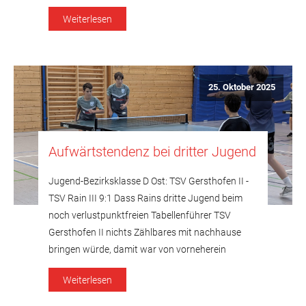
deutlich aus. In der Turnhalle an der
Weiterlesen
Stadionstraße sorgten die Gäste vom Lech
schnell für […]
25. Oktober 2025
Aufwärtstendenz bei dritter Jugend
Jugend-Bezirksklasse D Ost: TSV Gersthofen II -
TSV Rain III 9:1 Dass Rains dritte Jugend beim
noch verlustpunktfreien Tabellenführer TSV
Gersthofen II nichts Zählbares mit nachhause
bringen würde, damit war von vorneherein
gerechnet worden. Doch trotz einer weiteren
Weiterlesen
personellen Schwächung - neben dem
langzeitverletzten Elia Zach stand nach einer