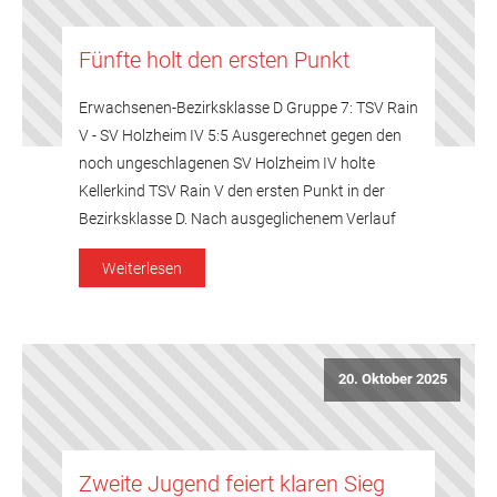
Fünfte holt den ersten Punkt
Erwachsenen-Bezirksklasse D Gruppe 7: TSV Rain
V - SV Holzheim IV 5:5 Ausgerechnet gegen den
noch ungeschlagenen SV Holzheim IV holte
Kellerkind TSV Rain V den ersten Punkt in der
Bezirksklasse D. Nach ausgeglichenem Verlauf
der Eingangsdoppel schienen zunächst die Gäste
Weiterlesen
aus dem Kreis Dillingen die Oberhand zu
gewinnen, lagen sie doch zwischen zeitlich bereits
[…]
20. Oktober 2025
Zweite Jugend feiert klaren Sieg