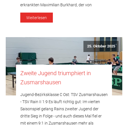
erkrankten Maximilian Burkhard, der von
Christian Bohn vertreten wurde, hielten die Rainer
Weiterlesen
die Partie zwar zu Beginn noch offen, denn nach
dem 1:3 von Sommer/Wenger im Doppel gegen
[…]
25. Oktober 2025
Zweite Jugend triumphiert in
Zusmarshausen
Jugend-Bezirksklasse C Ost: TSV Zusmarshausen
- TSV Rain II 1:9 Es läuft richtig gut: Im vierten
Saisonspiel gelang Rains zweiter Jugend der
dritte Sieg in Folge - und auch dieses Mal fiel er
mit einem 9:1 in Zusmarshausen mehr als