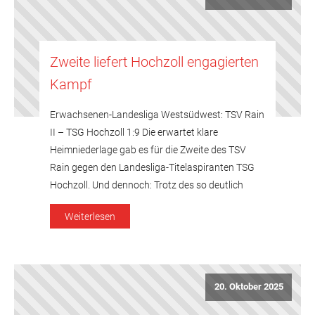
Zweite liefert Hochzoll engagierten
Kampf
Erwachsenen-Landesliga Westsüdwest: TSV Rain
II – TSG Hochzoll 1:9 Die erwartet klare
Heimniederlage gab es für die Zweite des TSV
Rain gegen den Landesliga-Titelaspiranten TSG
Hochzoll. Und dennoch: Trotz des so deutlich
wirkenden 1:9 schlichen die Akteure des
Weiterlesen
Gastgebers keineswegs mit hängenden Köpfen
aus der Halle, hatten sie doch dem in
Bestbesetzung angetretenen Quartett aus […]
20. Oktober 2025