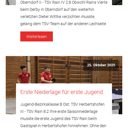
Oberndorf II - TSV Rain IV 2:8 Obwohl Rains Vierte
beim Derby in Oberndorf auf den weiterhin
verletzten Dieter Wittke verzichten musste,
gelang dem TSV-Team auf der anderen Lechseite
mit einem 8:2 ein unerwartet deutlicher Erfolg
Weiterlesen
beim Tabellenführer und damit nach zwei
Unentschieden der erste Saisonsieg. Die
Entscheidung über den […]
25. Oktober 2025
Erste Niederlage für erste Jugend
Jugend-Bezirksklasse B Ost: TSV Herbertshofen
III - TSV Rain 8:2 Ihre erste Saisonniederlage
musste die erste Jugend des TSV Rain beim
Gastspiel in Herbertshofen hinnehmen. Ohne den