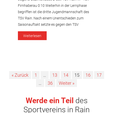
Firnhaberau 0:10 Weiterhin in der Lernphase
begriffen ist die dritte Jugendmannschaft des
TSV Rain. Nach einem Unentschieden zum
Saisonauftakt setzte es gegen den TSV
Firnhaberau nun die zweite klare Niederlage in
Weiterlesen
Folge. Die Gäste aus dem Augsburger Norden
zeigten, dass sie schon über deutlich mehr
Wettkampferfahrung verfügen […]
« Zurück
1
…
13
14
15
16
17
…
36
Weiter »
Werde ein Teil
des
Sportvereins in Rain