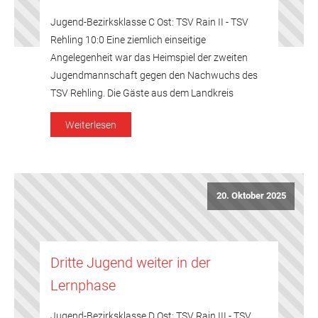
Jugend-Bezirksklasse C Ost: TSV Rain II - TSV
Rehling 10:0 Eine ziemlich einseitige
Angelegenheit war das Heimspiel der zweiten
Jugendmannschaft gegen den Nachwuchs des
TSV Rehling. Die Gäste aus dem Landkreis
Aichach-Friedberg brachten die Rainer zu keiner
Weiterlesen
Phase des Spiels in Bedrängnis und mussten
ohne einen einzigen Satzgewinn die Heimfahrt
antreten. Da die Rehlinger als […]
20. Oktober 2025
Dritte Jugend weiter in der
Lernphase
Jugend-Bezirksklasse D Ost: TSV Rain III - TSV