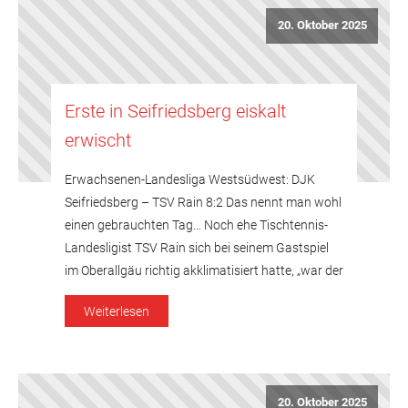
20. Oktober 2025
Erste in Seifriedsberg eiskalt
erwischt
Erwachsenen-Landesliga Westsüdwest: DJK
Seifriedsberg – TSV Rain 8:2 Das nennt man wohl
einen gebrauchten Tag… Noch ehe Tischtennis-
Landesligist TSV Rain sich bei seinem Gastspiel
im Oberallgäu richtig akklimatisiert hatte, „war der
Drops mit 0:6 schon gelutscht“, wie es Kapitän
Weiterlesen
Matthias Nothofer anschließend treffend
zusammenfasste. Wobei das Akklimatisieren sich
nicht nur auf den Spielort bezieht – […]
20. Oktober 2025