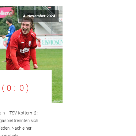
4. November 2024
( 0 : 0 )
ain – TSV Kottern 2 :
igaspiel trennten sich
ieden. Nach einer
e Vorteile