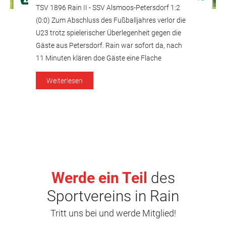
TSV 1896 Rain II - SSV Alsmoos-Petersdorf 1:2
(0:0) Zum Abschluss des Fußballjahres verlor die
U23 trotz spielerischer Überlegenheit gegen die
Gäste aus Petersdorf. Rain war sofort da, nach
11 Minuten klären doe Gäste eine Flache
Hereingabe auf der Linie. Zwei Minuten später
Weiterlesen
scheiterte Jake Parish am Gästekeeper. Bis zur
Halbzeit fas gleiche Bild, Rain […]
Werde ein Teil
des
Sportvereins in Rain
Tritt uns bei und werde Mitglied!