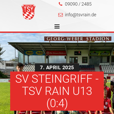
09090 / 2485
info@tsvrain.de
7. APRIL 2025
SV STEINGRIFF -
TSV RAIN U13
(0:4)