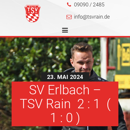
09090 / 2485
info@tsvrain.de
23. MAI 2024
SV Erlbach –
TSV Rain 2 : 1 (
1 : 0 )