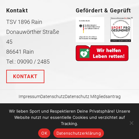
Kontakt
Gefördert & Geprüft
TSV 1896 Rain
Donauwörther Straße
45
86641 Rain
Tel.: 09090 / 2485
KONTAKT
Impressum
Datenschutz
Datenschutz Mitgliedsantrag
Wir lieben Sport und Respektieren Deine Privatsphäre! Unsere
Website nutzt nur essentielle Cookies und verzichtet auf
Tracking.
OK
Datenschutzerklärung
Copyright © 2026 TSV Rain
MP