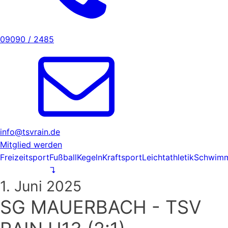
09090 / 2485
info@tsvrain.de
Mitglied werden
Freizeitsport
Fußball
Kegeln
Kraftsport
Leichtathletik
Schwim
↴
1. Juni 2025
SG MAUERBACH - TSV