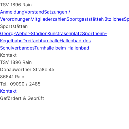
TSV 1896 Rain
Anmeldung
Vorstand
Satzungen /
Verordnungen
Mitgliederzahlen
Sportgaststätte
Nützliches
Sp
Sportstätten
Georg-Weber-Stadion
Kunstrasenplatz
Sportheim-
Kegelbahn
Dreifachturnhalle
Hallenbad des
Schulverbandes
Turnhalle beim Hallenbad
Kontakt
TSV 1896 Rain
Donauwörther Straße 45
86641 Rain
Tel.: 09090 / 2485
Kontakt
Gefördert & Geprüft