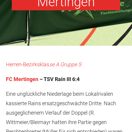
Mertingen
Herren-Bezirksklas
se A Gruppe 5:
FC Mertingen
– TSV Rain III 6:4
Eine unglückliche Niederlage beim Lokalrivalen
kassierte Rains ersatzgeschwächte Dritte. Nach
ausgeglichenem Verlauf der Doppel (R.
Wittmeier/Bleimayr hatten ihre Partie gegen
Berchtenbreiter/Müller für sich entschieden) waren