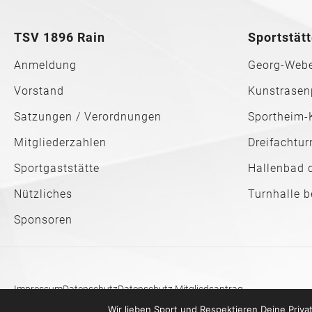
TSV 1896 Rain
Sportstät
Anmeldung
Georg-Webe
Vorstand
Kunstrasen
Satzungen / Verordnungen
Sportheim-
Mitgliederzahlen
Dreifachtur
Sportgaststätte
Hallenbad 
Nützliches
Turnhalle 
Sponsoren
Impressum
Datenschutz
Datenschutz Mitgliedsantrag
Wir lieben Sport und Respektieren Deine Priva