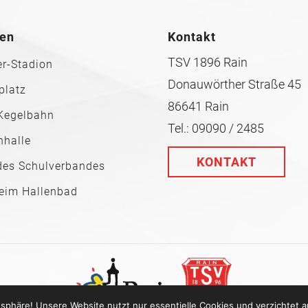
ten
Kontakt
TSV 1896 Rain
r-Stadion
Donauwörther Straße 45
platz
86641 Rain
Kegelbahn
Tel.: 09090 / 2485
nhalle
KONTAKT
des Schulverbandes
beim Hallenbad
tsphäre! Unsere Website nutzt nur essentielle Cookies und verzichtet a