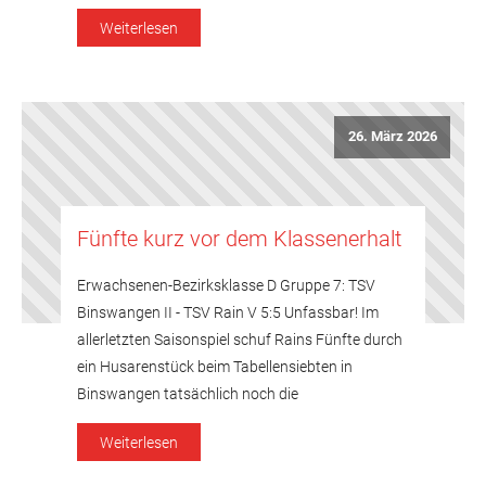
Hausaufgabe zu lösen: Der Tabellendritte (23:11
Weiterlesen
Punkte) hat punktgleich mit dem Tabellenzweiten,
der TSG Hochzoll, noch die Chance auf den
Relegationsplatz um den Aufstieg in die
Verbandsliga, aus […]
26. März 2026
Fünfte kurz vor dem Klassenerhalt
Erwachsenen-Bezirksklasse D Gruppe 7: TSV
Binswangen II - TSV Rain V 5:5 Unfassbar! Im
allerletzten Saisonspiel schuf Rains Fünfte durch
ein Husarenstück beim Tabellensiebten in
Binswangen tatsächlich noch die
Voraussetzungen, um nach einer lange Zeit sehr
Weiterlesen
unglücklich verlaufenen Spielzeit doch die
Bezirksklasse D zu halten. Es begann optimal für