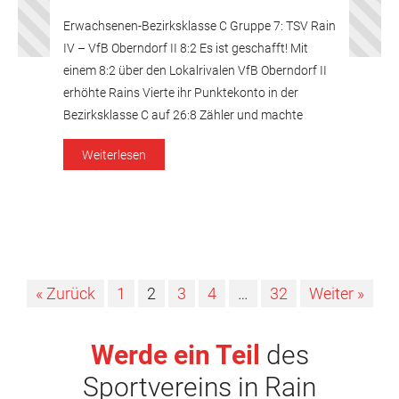
Erwachsenen-Bezirksklasse C Gruppe 7: TSV Rain
IV – VfB Oberndorf II 8:2 Es ist geschafft! Mit
einem 8:2 über den Lokalrivalen VfB Oberndorf II
erhöhte Rains Vierte ihr Punktekonto in der
Bezirksklasse C auf 26:8 Zähler und machte
damit bereits einen Spieltag vor Saisonende den
Weiterlesen
Meistertitel perfekt. Der Start für den Endspurt in
Richtung Meisterschaft […]
« Zurück
1
2
3
4
…
32
Weiter »
Werde ein Teil
des
Sportvereins in Rain