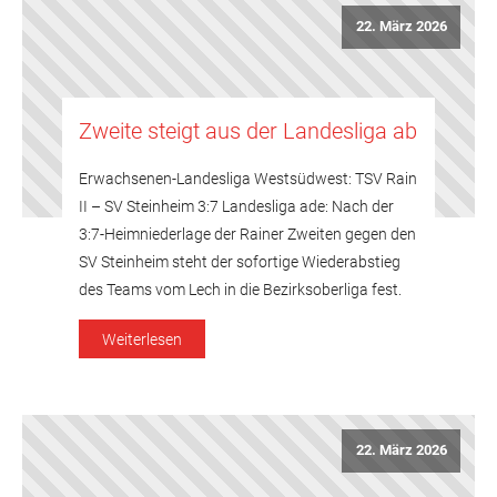
22. März 2026
Zweite steigt aus der Landesliga ab
Erwachsenen-Landesliga Westsüdwest: TSV Rain
II – SV Steinheim 3:7 Landesliga ade: Nach der
3:7-Heimniederlage der Rainer Zweiten gegen den
SV Steinheim steht der sofortige Wiederabstieg
des Teams vom Lech in die Bezirksoberliga fest.
Gegen die erwartungsgemäß in Bestbesetzung
Weiterlesen
angetretenen Gäste aus Memmingen versuchten
die TSV-Akteure zwar alles, hatten aber gerade in
der entscheidenden Phase das […]
22. März 2026