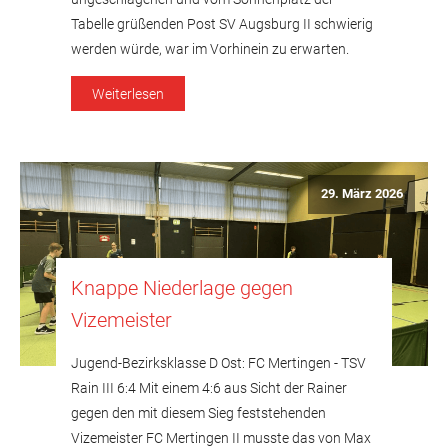
Tabelle grüßenden Post SV Augsburg II schwierig
werden würde, war im Vorhinein zu erwarten.
Bereits zu Beginn geriet die zweite Rainer
Weiterlesen
Jugendvertretung früh ins Hintertreffen gegen
das von Altmeister Dieter Voigt betreute
Auswärtsteam. […]
29. März 2026
Knappe Niederlage gegen
Vizemeister
Jugend-Bezirksklasse D Ost: FC Mertingen - TSV
Rain III 6:4 Mit einem 4:6 aus Sicht der Rainer
gegen den mit diesem Sieg feststehenden
Vizemeister FC Mertingen II musste das von Max