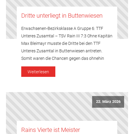
Dritte unterliegt in Buttenwiesen
Erwachsenen-Bezirksklasse A Gruppe 6: TTF
Unteres Zusamtal – TSV Rain III 7:3 Ohne Kapitän
Max Bleimayr musste die Dritte bei den TTF
Unteres Zusamtal in Buttenwiesen antreten.
Somit waren die Chancen gegen das ohnehin
leicht favorisierte Team der Gastgeber noch
Weiterlesen
einmal deutlich gesunken. In den Doppeln hielten
die Gäste aus Rain zwar noch mit: Reisner/Sturm
[…]
22. März 2026
Rains Vierte ist Meister