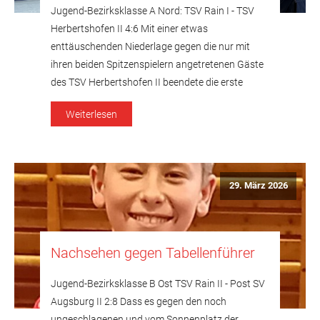
Jugend-Bezirksklasse A Nord: TSV Rain I - TSV
Herbertshofen II 4:6 Mit einer etwas
enttäuschenden Niederlage gegen die nur mit
ihren beiden Spitzenspielern angetretenen Gäste
des TSV Herbertshofen II beendete die erste
Jugendmannschaft ihre Saison in der
Weiterlesen
Bezirksklasse A. Durch das Fehlen des dritten
Mannes auf Seiten des Gemeindeteils des
Marktes Meitingen wurden den Rainern […]
29. März 2026
Nachsehen gegen Tabellenführer
Jugend-Bezirksklasse B Ost TSV Rain II - Post SV
Augsburg II 2:8 Dass es gegen den noch
ungeschlagenen und vom Sonnenplatz der