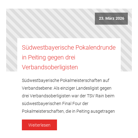
das Team um Mannschaftsführer Erwin Lenk: […]
23. März 2026
Südwestbayerische Pokalendrunde
in Peiting gegen drei
Verbandsoberligisten
Südwestbayerische Pokalmeisterschaften auf
Verbandsebene: Als einziger Landesligist gegen
drei Verbandsoberligisten war der TSV Rain beim
südwestbayerischen Final Four der
Pokalmeisterschaften, die in Peiting ausgetragen
wurden, klarer Außenseiter. Das spiegelte sich
Weiterlesen
denn auch in den Ergebnissen wieder: Einem 2:4
zu Turnierbeginn gegen den TSV Dachau 65 II