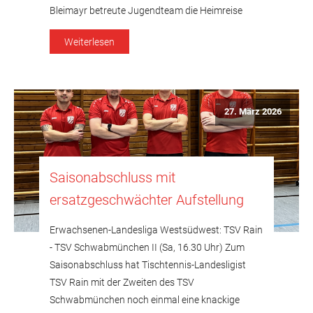
Bleimayr betreute Jugendteam die Heimreise
antreten. Die Partie verlief zu Beginn
Weiterlesen
ausgeglichen: Beck/Landes unterlagen
Müllner/Wittl in drei Sätzen, während
Zach/Schirmböck die Partie nach einem 1:2 […]
27. März 2026
Saisonabschluss mit
ersatzgeschwächter Aufstellung
Erwachsenen-Landesliga Westsüdwest: TSV Rain
- TSV Schwabmünchen II (Sa, 16.30 Uhr) Zum
Saisonabschluss hat Tischtennis-Landesligist
TSV Rain mit der Zweiten des TSV
Schwabmünchen noch einmal eine knackige