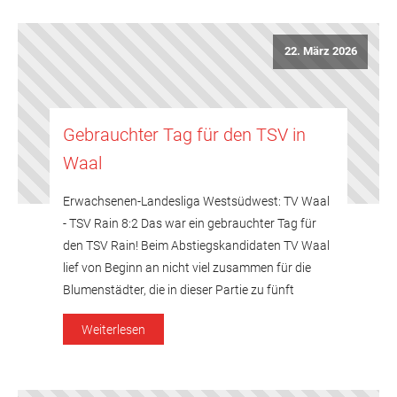
folgten klare 0:4-Niederlagen gegen Turniersieger
TSV Gräfelfing III und […]
22. März 2026
Gebrauchter Tag für den TSV in
Waal
Erwachsenen-Landesliga Westsüdwest: TV Waal
- TSV Rain 8:2 Das war ein gebrauchter Tag für
den TSV Rain! Beim Abstiegskandidaten TV Waal
lief von Beginn an nicht viel zusammen für die
Blumenstädter, die in dieser Partie zu fünft
antraten. Gerhard Wittmeier verzichtete auf sein
Weiterlesen
Mitwirken im Einzel, um seinem Neffen Jonas
Wittmeier aus der Dritten, der […]