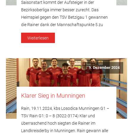
Saisonstart kommt der Aufsteiger in der
Bezirksoberliga immer besser zurecht. Das
Heimspiel gegen den TSV Betzigau 1 gewannen
die Rainer dank der Mannschaftspunkte 5 zu
3. Die Zweite des TSV 1896 Rain verlor in der
Weiterlesen
Kreisklasse Nord klar mit 0 zu 6 gegen den SKC
Burgau G1. Bezirksoberliga TSV Rain […]
9. Dezember 2024
Klarer Sieg in Munningen
Rain, 19.11.2024, kbs Losodica Munningen G1 –
TSV Rain G1: 0 – 8 (3022-3174) Klar und
überraschend hoch siegten die Rainer im
Landkreisderby in Munningen. Rain gewann alle