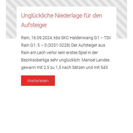
Unglückliche Niederlage für den
Aufsteiger
Rain, 16.09.2024, kbs SKC Haldenwang G1 – TSV
Rain G1: 5 – 3 (3251-3228) Der Aufsteiger aus
Rain am Lech verlor sein erstes Spiel in der
Bezirksoberliga sehr unglücklich. Manoel Landes
gewann mit 2,5 zu 1,5 nach Sätzen und mit 543
Holz zu 511 Holz. Im ersten Satz kegelte Manoel
Weiterlesen
Landes 165 Holz. Achim Zinnecker […]