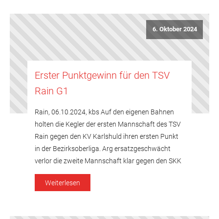
durchwachsenen Leistung […]
6. Oktober 2024
Erster Punktgewinn für den TSV
Rain G1
Rain, 06.10.2024, kbs Auf den eigenen Bahnen
holten die Kegler der ersten Mannschaft des TSV
Rain gegen den KV Karlshuld ihren ersten Punkt
in der Bezirksoberliga. Arg ersatzgeschwächt
verlor die zweite Mannschaft klar gegen den SKK
Mörslingen. Bezirksoberliga TSV Rain G1 – KV
Weiterlesen
Karlshuld G1: 4 – 4 (3214-3193) Bereits in der
Startpaarung gingen die Karlshulder 2 […]