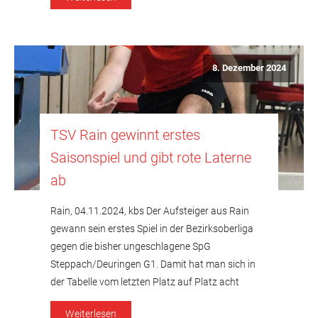
Zinnecker mit 482 Holz unterlag bei
Satzgleichstand um 13 Holz. Manoel […]
8. Dezember 2024
TSV Rain gewinnt erstes
Saisonspiel und gibt rote Laterne
ab
Rain, 04.11.2024, kbs Der Aufsteiger aus Rain
gewann sein erstes Spiel in der Bezirksoberliga
gegen die bisher ungeschlagene SpG
Steppach/Deuringen G1. Damit hat man sich in
der Tabelle vom letzten Platz auf Platz acht
vorgeschoben. Die Zweite kassierte im fünften
Weiterlesen
Spiel die vierte Niederlage und ist in der