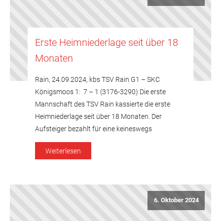
Erste Heimniederlage seit über 18
Monaten
Rain, 24.09.2024, kbs TSV Rain G1 – SKC
Königsmoos 1: 7 – 1 (3176-3290) Die erste
Mannschaft des TSV Rain kassierte die erste
Heimniederlage seit über 18 Monaten. Der
Aufsteiger bezahlt für eine keineswegs
zufriedenstellende Leistungen Lehrgeld. Achim
Weiterlesen
Zinnecker kegelte 527 Holz. Er konnte gut
beginnen und aufhören, verschenkte den
Mannschaftspunkt jedoch in der Spielmitte. Bei
[…]
6. Oktober 2024