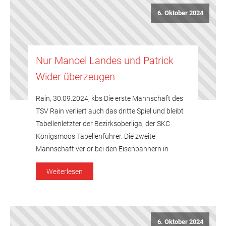
6. Oktober 2024
Nur Manoel Landes und Patrick
Wider überzeugen
Rain, 30.09.2024, kbs Die erste Mannschaft des
TSV Rain verliert auch das dritte Spiel und bleibt
Tabellenletzter der Bezirksoberliga, der SKC
Königsmoos Tabellenführer. Die zweite
Mannschaft verlor bei den Eisenbahnern in
Nördlingen, die nun Tabellenführer sind. SC
Weiterlesen
Vöhringen G1 – TSV Rain G1: 6-2 (3316-3198)
Beim SC Vöhringen spielten fünf der sechs Spieler
über 550 Holz, beim […]
6. Oktober 2024