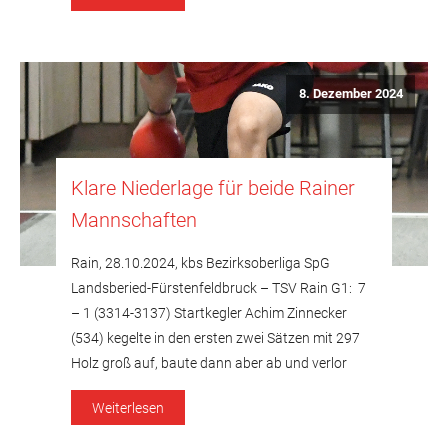
Kreisklasse Nord 1 auf Platz acht. Bezirksoberliga
[…]
8. Dezember 2024
Klare Niederlage für beide Rainer
Mannschaften
Rain, 28.10.2024, kbs Bezirksoberliga SpG
Landsberied-Fürstenfeldbruck – TSV Rain G1: 7
– 1 (3314-3137) Startkegler Achim Zinnecker
(534) kegelte in den ersten zwei Sätzen mit 297
Holz groß auf, baute dann aber ab und verlor
seinen Mannschaftspunkt bei Satzgleichheit am
Weiterlesen
Ende um 28 Holz. Martin Nürnberger kegelte 240
Holz nach 60 Schub. Aufgrund seiner