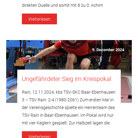
direkten Duelle und somit mit 8 zu 0. Achim
Zinnecker rettete bei Satzgleichheit mit 541 Holz
Weiterlesen
den Punkt um 6 Holz. Leon Sarwas gewann mit
532 Holz […]
9. Dezember 2024
Ungefährdeter Sieg im Kreispokal
Rain, 12.11.2024, kbs TSV-SKC Baar-Ebenhausen
3 – TSV Rain: 2-4 (1980-2061) Zum ersten Mal in
der Vereinsgeschichte spielte ein Herrenteam des
TSV Rain in Baar-Ebenhausen. Im Pokal wird nur
mit vier Keglern gespielt. Zur Halbzeit lagen die
Rainer überraschend 2 zu 0 in Rückstand. Achim
Weiterlesen